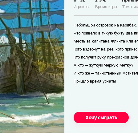
8
-
32
2-3
ч.
Прикл
Игроков
Время игры
Темати
Небольшой островок на Карибах.
Что привело в тихую бухту два п
Месть за капитана Флинта или е
Кого вздёрнут на рее, кого прине
Кто получит руку прекрасной доч
А кто — жуткую Чёрную Метку?
И кто же — таинственный мстител
Пришло время узнать!
Хочу сыграть