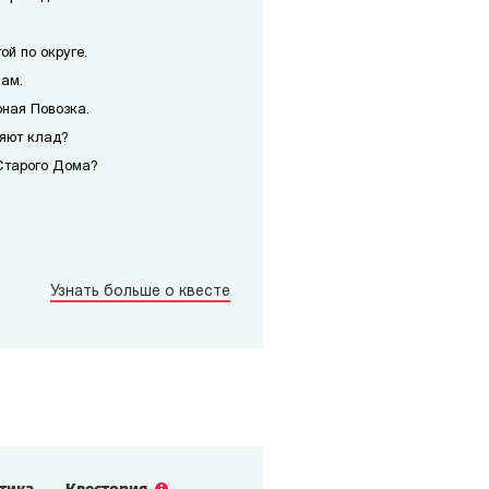
ой по округе.
чам.
рная Повозка.
няют клад?
Старого Дома?
Узнать больше о квесте