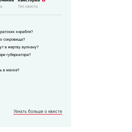
ючения
Квестория
ка
Тип квеста
иратских корабля?
го сокровища?
сут в жертву вулкану?
ери губернатора?
ь в маске?
Узнать больше о квесте