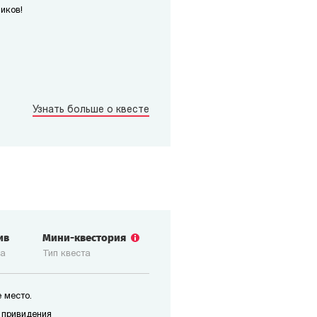
иков!
Узнать больше о квесте
ив
Мини-квестория
ка
Тип квеста
 место.
 привидения