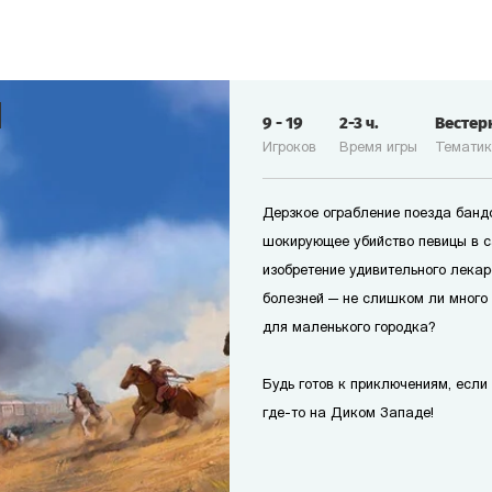
9
-
19
2-3
ч.
Вестер
Игроков
Время игры
Темати
Дерзкое ограбление поезда банд
шокирующее убийство певицы в с
изобретение удивительного лекар
болезней — не слишком ли много
для маленького городка?
Будь готов к приключениям, если т
где-то на Диком Западе!