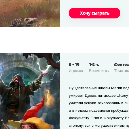
Хочу сыграть
6
-
19
1-2
ч.
Фэнте
Игроков
Время игры
Темати
Существование Школы Магии под
умирает Древо, питающее Школу
учителя уснули зачарованным сн
а в недрах подземелья пробужда
Факультету Огня и Факультету В
столкнуться с могущественным п