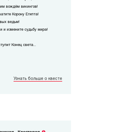
им вождём викингов!
атите Корону Египта!
вых ведьм!
 и измените судьбу мира!
упит Конец света...
Узнать больше о квесте