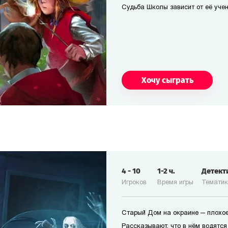
Судьба Школы зависит от её учен
Хочу сыграть
4
-
10
1-2
ч.
Детект
Игроков
Время игры
Темати
Старый Дом на окраине — плохое
Рассказывают, что в нём водятся