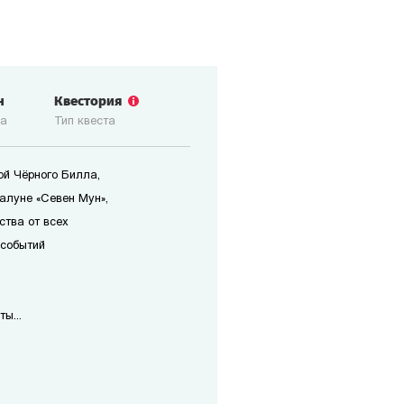
н
Квестория
ка
Тип квеста
ой Чёрного Билла,
алуне «Севен Мун»,
ства от всех
 событий
ы...