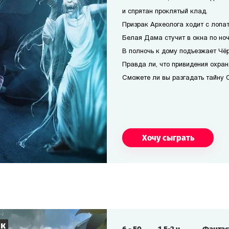
и спрятан проклятый клад.
Призрак Археолога ходит с лопат
Белая Дама стучит в окна по но
В полночь к дому подъезжает Чё
Правда ли, что привидения охра
Сможете ли вы разгадать тайну 
Хочу сыграть
ик