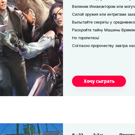
Великим Инквизитором или могуч
Силой оружия или интригами захв
Выпытайте секреты у средневеко
Раскройте тайну Машины Времени
Но торопитесь!
Согласно пророчеству завтра наст
Хочу сыграть