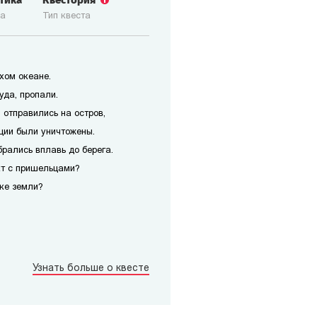
стика
Квестория
ка
Тип квеста
хом океане.
уда, пропали.
 отправились на остров,
ции были уничтожены.
рались вплавь до берега.
кт с пришельцами?
чке земли?
Узнать больше о квесте