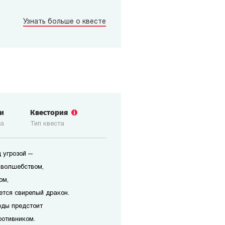
Узнать больше о квесте
зи
Квестория
ка
Тип квеста
 угрозой —
 волшебством,
ом,
ется свирепый дракон.
оды предстоит
ротивником.