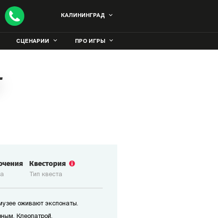
КАЛИНИНГРАД
СЦЕНАРИИ
ПРО ИГРЫ
т
ючения
Квестория
ка
Тип квеста
 музее оживают экспонаты.
зным, Клеопатрой,