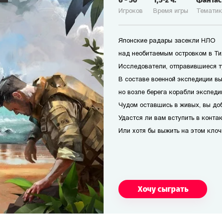
6
-
50
1,5-2
ч.
Фанта
Игроков
Время игры
Темати
Японские радары засекли НЛО
над необитаемым островком в Ти
Исследователи, отправившиеся т
В составе военной экспедиции вы
но возле берега корабли экспеди
Чудом оставшись в живых, вы доб
Удастся ли вам вступить в конта
Или хотя бы выжить на этом кло
Хочу сыграть