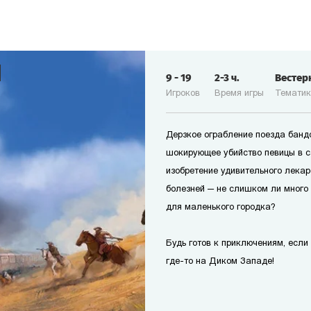
9
-
19
2-3
ч.
Вестер
Игроков
Время игры
Темати
Дерзкое ограбление поезда банд
шокирующее убийство певицы в с
изобретение удивительного лекар
болезней — не слишком ли много
для маленького городка?
Будь готов к приключениям, если т
где-то на Диком Западе!