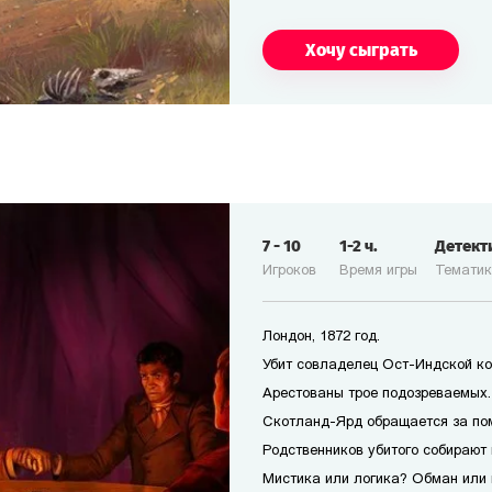
Хочу сыграть
7
-
10
1-2
ч.
Детект
Игроков
Время игры
Темати
Лондон, 1872 год.
Убит совладелец Ост-Индской ко
Арестованы трое подозреваемых. 
Скотланд-Ярд обращается за по
Родственников убитого собирают 
Мистика или логика? Обман или 