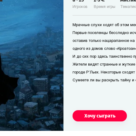
8
-
25
2-3
ч.
Мисти
Игроков
Время игры
Темати
Мрачные слухи ходят об этом мес
Первые поселенцы бесследно исч
оставив только нацарапанное на
одного из домов слово «Кроатоан».
И до сих пор здесь таинственно п
Жители видят странные и жуткие
городе Р’Льех. Некоторые сходят 
Сумеете ли вы раскрыть тайну и 
Хочу сыграть