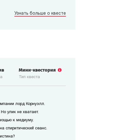
Узнать больше о квесте
ив
Мини-квестория
ка
Тип квеста
мпании лорд Корнуэлл.
Но улик не хватает.
мощью к медиуму.
на спиритический сеанс.
истина?