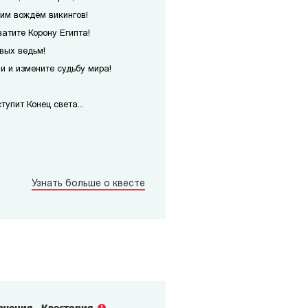
им вождём викингов!
атите Корону Египта!
вых ведьм!
 и измените судьбу мира!
упит Конец света...
Узнать больше о квесте