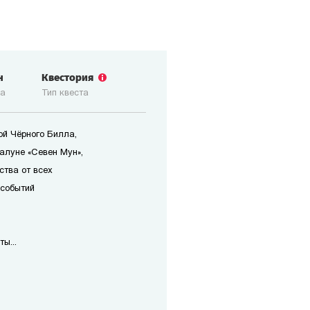
н
Квестория
ка
Тип квеста
ой Чёрного Билла,
алуне «Севен Мун»,
ства от всех
 событий
ы...