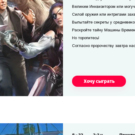
Великим Инквизитором или могуч
Силой оружия или интригами захв
Выпытайте секреты у средневеко
Раскройте тайну Машины Времени
Но торопитесь!
Согласно пророчеству завтра наст
Хочу сыграть