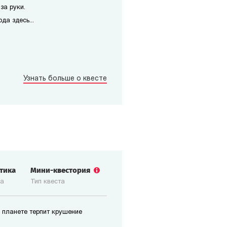
за руки.
да здесь...
Узнать больше о квесте
стика
Мини-квестория
ка
Тип квеста
 планете терпит крушение