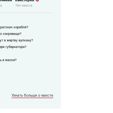
ючения
Квестория
ка
Тип квеста
иратских корабля?
го сокровища?
сут в жертву вулкану?
ери губернатора?
ь в маске?
Узнать больше о квесте