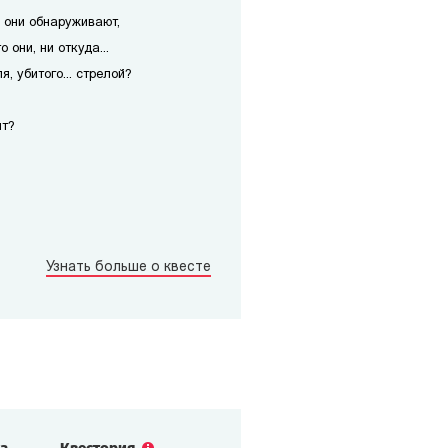
, они обнаруживают,
о они, ни откуда...
, убитого... стрелой?
ит?
Узнать больше о квесте