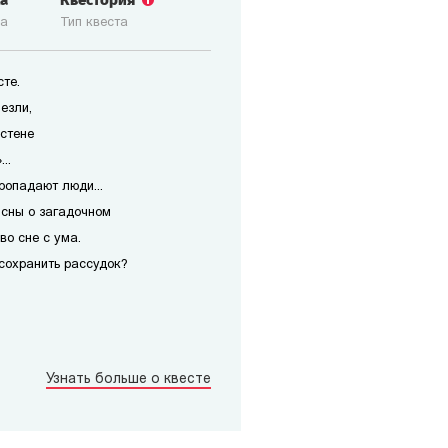
ка
Квестория
ка
Тип квеста
те.
езли,
 стене
..
ропадают люди...
 сны о загадочном
во сне с ума.
сохранить рассудок?
Узнать больше о квесте