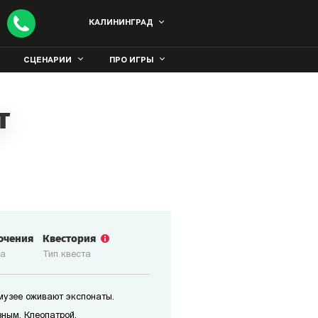
КАЛИНИНГРАД
СЦЕНАРИИ
ПРО ИГРЫ
т
ючения
Квестория
ка
Тип квеста
 музее оживают экспонаты.
зным, Клеопатрой,