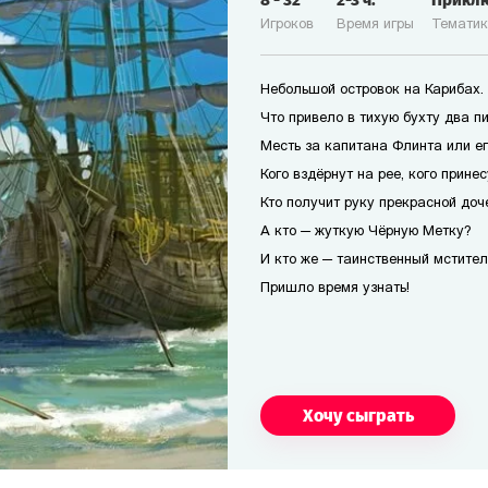
8
-
32
2-3
ч.
Прикл
Игроков
Время игры
Темати
Небольшой островок на Карибах.
Что привело в тихую бухту два п
Месть за капитана Флинта или е
Кого вздёрнут на рее, кого прине
Кто получит руку прекрасной доч
А кто — жуткую Чёрную Метку?
И кто же — таинственный мстител
Пришло время узнать!
Хочу сыграть