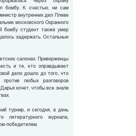
 прорвалась через охрану
л бомбу. К счастью, ни сам
 министр внутренних дел Плеве
альник московского Охранного
й бомбу студент также умер
удалось задержать. Остальные
ветских салонах. Приверженцы
есть и те, кто оправдывает
овой дело дошло до того, что
а против любых разговоров
 Дарья хочет, чтобы все знали
вах.
ий турнир, и сегодня, в день
го литературного журнала,
том-победителем.