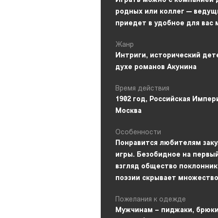
Играть можно с компанией 
родных или коллег — ведущ
приедет в удобное для вас 
Жанр
Интриги, исторический дет
духе романов Акунина
Время действия
1902 год, Российская Импер
Москва
Особенности
Понравится любителям зак
игры. Безобидное на первы
взгляд общество поклонник
поэзии скрывает множество
Пожелания к одежде
Мужчинам – пиджаки, брюки