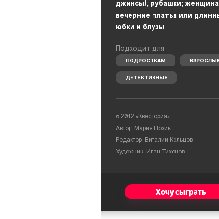
джинсы), рубашки; женщина
вечерние платья или длинн
юбки и блузы
Подходит для
ПОДРОСТКАМ
ВЗРОСЛЫ
ДЕТЕКТИВНЫЕ
©
2012 «Квестория»
Автор: Мария Нозик
Редактор: Виталий Кольцов
Художник: Иван Тихонов
Хочу сыграть