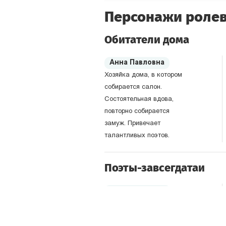
Персонажи ролев
Обитатели дома
Анна Павловна
Хозяйка дома, в котором
собирается салон.
Состоятельная вдова,
повторно собирается
замуж. Привечает
талантливых поэтов.
Поэты-завсегдатаи
Лев Лисянский
Один из лучших современных
критиков и сам – прекрасный