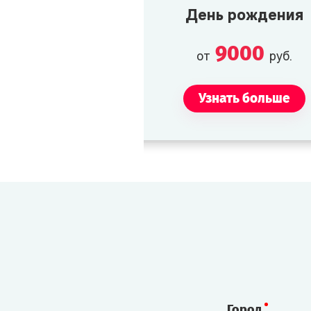
Дарьи Павловны. Возможно,
День рождения
что и поэт.
9000
от
руб.
Поль
Узнать больше
Репортёр. Очень всем
интересуется.
Город