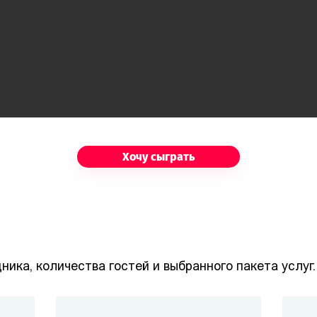
Евгений Хлопоткин
Серж
/ Евгения
Хлопоткина
Один из приятелей Дарьи
Павловны. В доме не в
Радикальный философ,
Хочу сыграть
первый раз. Стихов не
только что вернулся из
читает, проводит время за
Европы. Заглянул в дом на
игральным столом.
правах старого друга
хозяйки.
ника, количества гостей и выбранного пакета услуг.
Воронин/Воронина
Пётр Кулаковский
Новичок в салоне.
Ещё один новичок, введён
Обладатель уникального
в дом Дарьей Павловной.