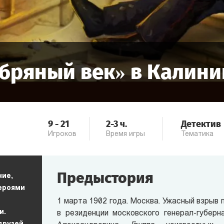
бряный век
» в
Калини
9
-
21
2-3
ч.
Детектив
Игроков
Время игры
Тематика
Предыстория
ние,
героями
1 марта 1902 года. Москва. Ужасный взрыв 
и.
в резиденции московского генерал-губерн