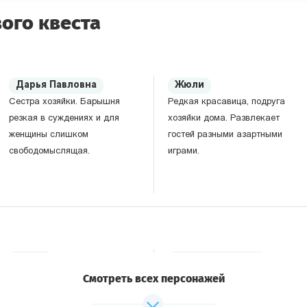
ого квеста
Дарья Павловна
Жюли
Сестра хозяйки. Барышня
Редкая красавица, подруга
резкая в суждениях и для
хозяйки дома. Развлекает
женщины слишком
гостей разными азартными
свободомыслящая.
играми.
Чайко
Осенин/Осенина
Протеже хозяйки дома,
Самобытный поэт.
Смотреть всех персонажей
молодой поэт. Пишет очень
Некоторые считают его