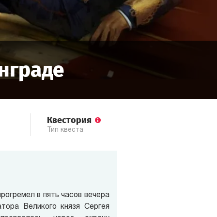
нграде
Квестория
Тип квеста
прогремел в пять часов вечера
атора Великого князя Сергея