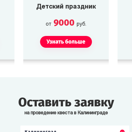
цепкого взгляда. В салоне
Пока осматривается,
Детский праздник
по рекомендации Марии
проявляет интерес к поэзии
Ромашковой.
и Жюли.
9000
от
руб.
Узнать больше
Оставить заявку
на проведение квеста в Калининграде
Калининград