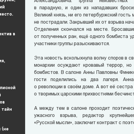
друзей,
Александровича. Группа неизвестных
ий
в парадную, и один из нападавших броси
место.
Великий князь, ни его петербуржский гость
не пострадали. Закрывший их от взрыва нач
Отделения скончался на месте. Бросавши
ектив в
от полученных ран, ещё одного бомбиста 
участники группы разыскиваются.
Эта новость всколыхнула волну споров в с
ия,
монархии осуждают кровавый террор, но 
бомбистов. В салоне Анны Павловны Финик
гости поделились на два лагеря. Анн
о революции в своём доме. А вот её сестра
улисной
о творимых царскими прихвостнями бесчинст
й
ов
А между тем в салоне проходит поэтическ
 тайн
ужасного взрыва, редактор крупнейше
«Русской мысли», заключит контракт с поэ
 (не