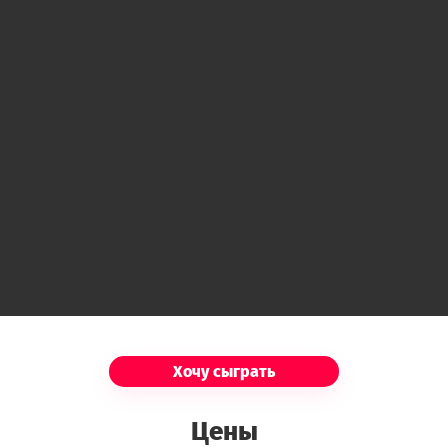
здесь?
Русская
Новичок в клинике. Знаменитая
фальшивомонетчица. Знает в лицо всех
американских президентов и все города
России.
Смит
Новичок в клинике. Изобретатель писем
счастья и профессиональный спамер.
Гости
Хочу сыграть
Маргарита
Цены
Очаровательная молодая леди. Не
замужем. Сегодня утром оказалась на