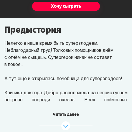
Хочу сыграть
Предыстория
Нелегко в наше время быть суперзлодеем.
Неблагодарный труд! Толковых помощников днём
с огнём не сыщешь. Супергерои никак не оставят
в покое...
А тут ещё и открылась лечебница для суперзлодеев!
Клиника доктора Добро расположена на неприступном
острове посреди океана. Всех пойманных
суперзлодеев ждёт здесь «терапия добра»: воздушные
шарики, вегетарианская диета, котята и мультики
Читать далее
круглые сутки.