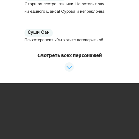
Старшая сестра клиники. Не оставит злу
ни единого шанса! Сурова и непреклонна.
Суши Сан
Психотерапевт. «Вы хотите поговорить об
этом?». Умный и немного застенчивый.
Смотреть всех персонажей
Малыш
Главный санитар. Человек широкой души,
обожает обнимашки. Но внешность у него
устрашающая.
Люцифер
Младший санитар. Дьявольски
обаятельный и обходительный.