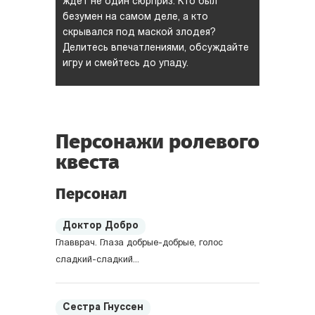
ждет не один сюрприз. Кто был
безумен на самом деле, а кто
скрывался под маской злодея?
Делитесь впечатлениями, обсуждайте
игру и смейтесь до упаду.
Персонажи ролевого
квеста
Персонал
Доктор Добро
Главврач. Глаза добрые-добрые, голос
сладкий-сладкий...
Сестра Гнуссен