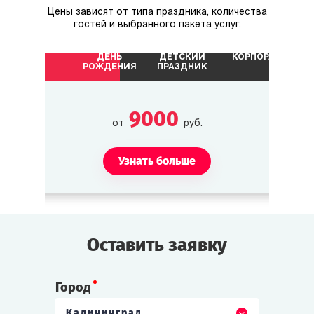
Цены зависят от типа праздника, количества
острове после поломки катера.
гостей и выбранного пакета услуг.
ДЕНЬ
ДЕТСКИЙ
КОРПОРАТИВ
Неизвестная
РОЖДЕНИЯ
ПРАЗДНИК
Была найдена утром на крыше клиники.
Утверждает, что упала с дирижабля.
9000
от
руб.
Узнать больше
Оставить заявку
Город
Калининград