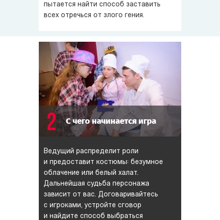
пытается найти способ заставить
в мистическом ритуале, раскрыть секрет древнего
всех отречься от злого гения.
артефакта, упечь доброго доктора в пациенты,
разоблачить поджигателя, посадить лучшего друга
в смирительную рубашку... а потом сбежать на катере
от заслуженного наказания!
2
С чего начинается игра
Ведущий распределит роли
и предоставит костюмы: безумное
облачение или белый халат.
Дальнейшая судьба персонажа
зависит от вас. Договаривайтесь
с игроками, устройте сговор
и найдите способ выбраться