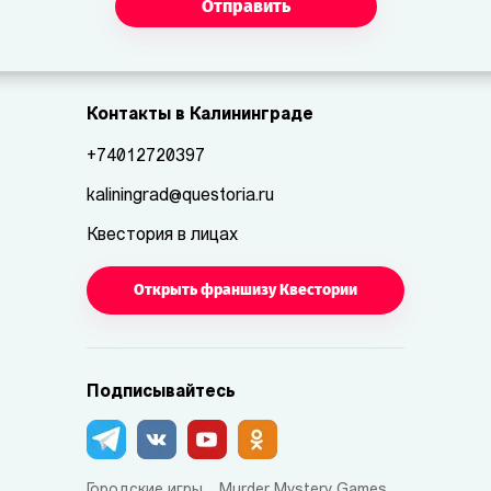
Отправить
Контакты в Калининграде
+74012720397
kaliningrad@questoria.ru
Квестория в лицах
Открыть франшизу Квестории
Подписывайтесь
Городские игры
Murder Mystery Games